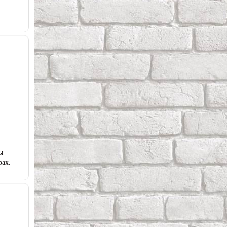
ы
рах.