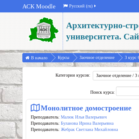
АСК Moodle
Русский ‎(ru)‎
Архитектурно-стр
университета. Са
Курсы
Заочное отделение
3 курс 
В начало
Категории курсов:
Поиск курса:
Монолитное домостроение
Преподаватель:
Малюк Илья Валерьевич
Преподаватель:
Буланова Ирина Валерьевна
Преподаватель:
Жебрак Светлана Михайловна