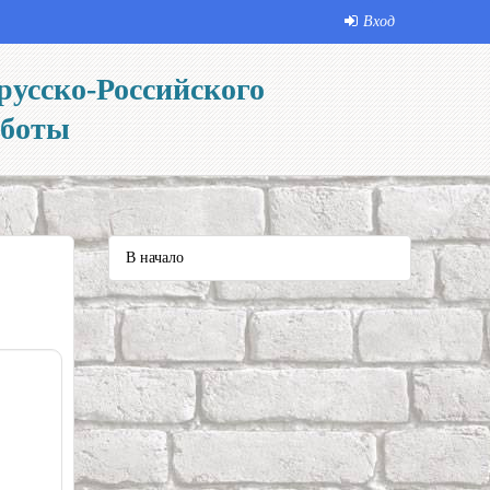
Вход
русско-Российского
аботы
В начало