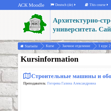
АСК Moodle
Deutsch ‎(de)‎
This course
Архитектурно-стр
университета. Са
Kurse
Заочное отделение
1 курс 2
Startseite
Kursinformation
Строительные машины и обо
Преподаватель:
Гогорева Галина Александровна