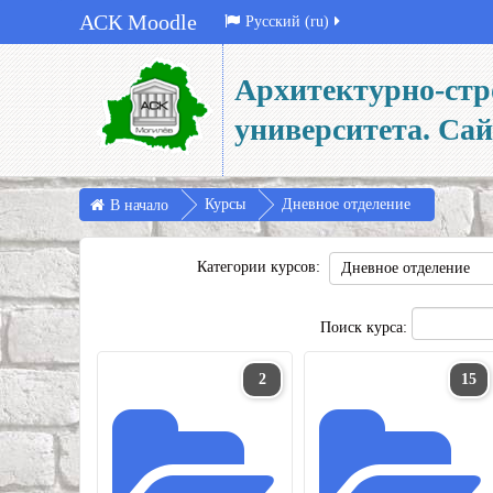
АСК Moodle
Русский ‎(ru)‎
Архитектурно-стр
университета. Са
Курсы
Дневное отделение
В начало
Категории курсов:
Поиск курса:
2
15