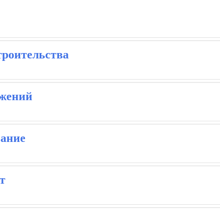
троительства
ужений
вание
т